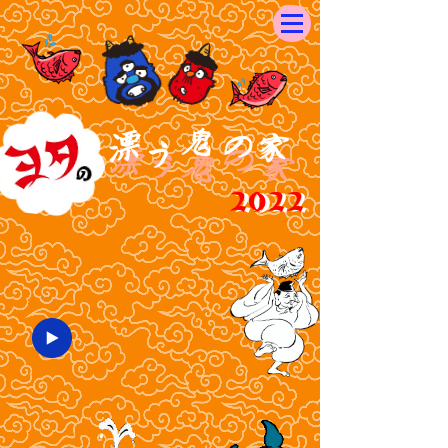
鬼
の
漂
家
う
の
漂
う
鬼
家
2022
2022